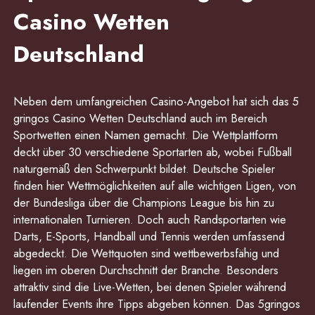
Casino Wetten
Deutschland
Neben dem umfangreichen Casino-Angebot hat sich das 5
gringos Casino Wetten Deutschland auch im Bereich
Sportwetten einen Namen gemacht. Die Wettplattform
deckt über 30 verschiedene Sportarten ab, wobei Fußball
naturgemäß den Schwerpunkt bildet. Deutsche Spieler
finden hier Wettmöglichkeiten auf alle wichtigen Ligen, von
der Bundesliga über die Champions League bis hin zu
internationalen Turnieren. Doch auch Randsportarten wie
Darts, E-Sports, Handball und Tennis werden umfassend
abgedeckt. Die Wettquoten sind wettbewerbsfähig und
liegen im oberen Durchschnitt der Branche. Besonders
attraktiv sind die Live-Wetten, bei denen Spieler während
laufender Events ihre Tipps abgeben können. Das 5gringos