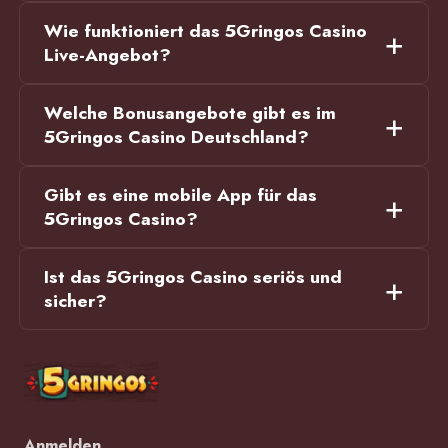
Wie funktioniert das 5Gringos Casino
Live-Angebot?
Welche Bonusangebote gibt es im
5Gringos Casino Deutschland?
Gibt es eine mobile App für das
5Gringos Casino?
Ist das 5Gringos Casino seriös und
sicher?
Anmelden