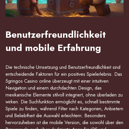
Benutzerfreundlichkeit
und mobile Erfahrung
Die technische Umsetzung und Benutzerfreundlichkeit sind
entscheidende Faktoren für ein positives Spielerlebnis. Das
5gringos Casino online überzeugt mit einer intuitiven
Navigation und einem durchdachten Design, das
mexikanische Elemente stilvoll integriert, ohne überladen zu
wirken. Die Suchfunktion ermöglicht es, schnell bestimmte
Spiele zu finden, während Filter nach Kategorien, Anbietern
und Beliebtheit die Auswahl erleichtern. Besonders
hervorzuheben ist die mobile Version, die sowohl über den