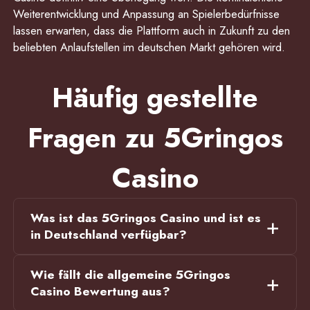
Weiterentwicklung und Anpassung an Spielerbedürfnisse
lassen erwarten, dass die Plattform auch in Zukunft zu den
beliebten Anlaufstellen im deutschen Markt gehören wird.
Häufig gestellte
Fragen zu 5Gringos
Casino
Was ist das 5Gringos Casino und ist es
in Deutschland verfügbar?
Wie fällt die allgemeine 5Gringos
Casino Bewertung aus?