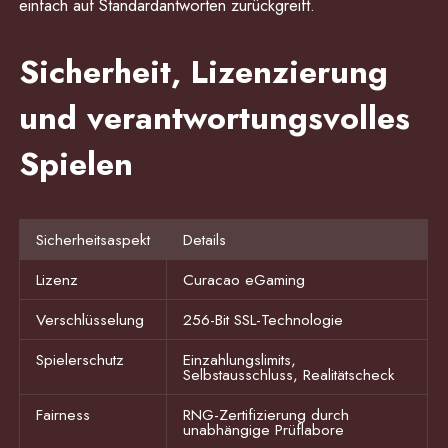
einfach auf Standardantworten zurückgreift.
Sicherheit, Lizenzierung
und verantwortungsvolles
Spielen
Sicherheitsaspekt
Details
Lizenz
Curacao eGaming
Verschlüsselung
256-Bit SSL-Technologie
Spielerschutz
Einzahlungslimits,
Selbstausschluss, Realitätscheck
Fairness
RNG-Zertifizierung durch
unabhängige Prüflabore