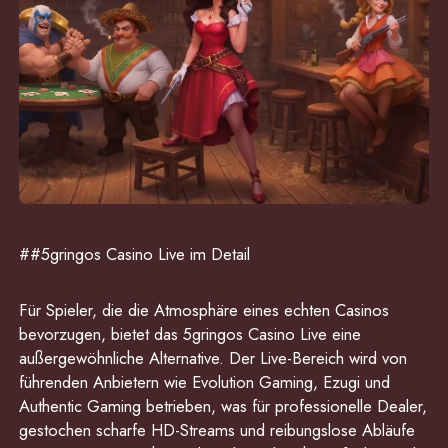
##5gringos Casino Live im Detail
Für Spieler, die die Atmosphäre eines echten Casinos
bevorzugen, bietet das 5gringos Casino Live eine
außergewöhnliche Alternative. Der Live-Bereich wird von
führenden Anbietern wie Evolution Gaming, Ezugi und
Authentic Gaming betrieben, was für professionelle Dealer,
gestochen scharfe HD-Streams und reibungslose Abläufe