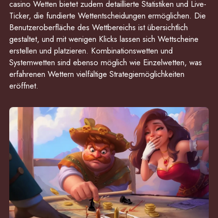
casino Wetten bietet zudem detaillierte Statistiken und Live-
Ticker, die fundierte Wettentscheidungen ermöglichen. Die
Benutzeroberfläche des Wettbereichs ist übersichtlich
gestaltet, und mit wenigen Klicks lassen sich Wettscheine
erstellen und platzieren. Kombinationswetten und
Systemwetten sind ebenso möglich wie Einzelwetten, was
erfahrenen Wettern vielfältige Strategiemöglichkeiten
eröffnet.