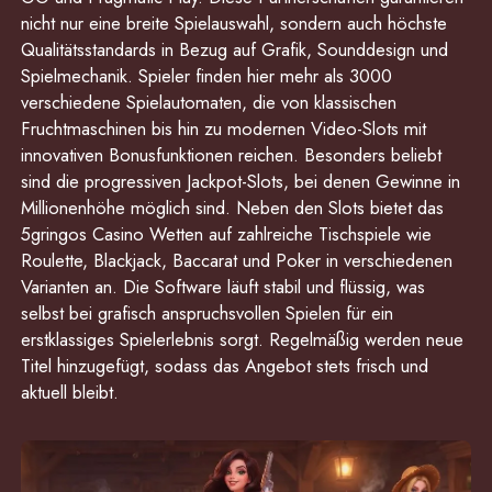
nicht nur eine breite Spielauswahl, sondern auch höchste
Qualitätsstandards in Bezug auf Grafik, Sounddesign und
Spielmechanik. Spieler finden hier mehr als 3000
verschiedene Spielautomaten, die von klassischen
Fruchtmaschinen bis hin zu modernen Video-Slots mit
innovativen Bonusfunktionen reichen. Besonders beliebt
sind die progressiven Jackpot-Slots, bei denen Gewinne in
Millionenhöhe möglich sind. Neben den Slots bietet das
5gringos Casino Wetten auf zahlreiche Tischspiele wie
Roulette, Blackjack, Baccarat und Poker in verschiedenen
Varianten an. Die Software läuft stabil und flüssig, was
selbst bei grafisch anspruchsvollen Spielen für ein
erstklassiges Spielerlebnis sorgt. Regelmäßig werden neue
Titel hinzugefügt, sodass das Angebot stets frisch und
aktuell bleibt.