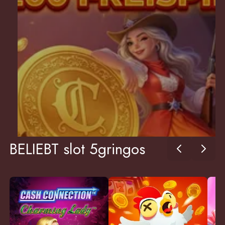
BELIEBT slot 5gringos