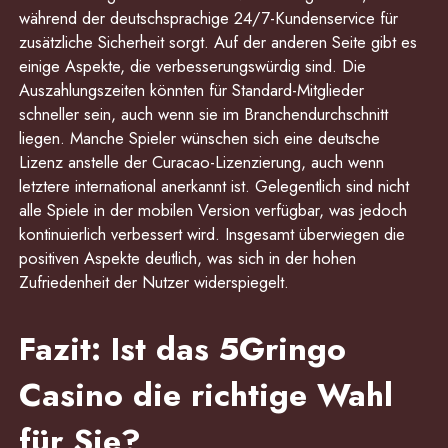
während der deutschsprachige 24/7-Kundenservice für
zusätzliche Sicherheit sorgt. Auf der anderen Seite gibt es
einige Aspekte, die verbesserungswürdig sind. Die
Auszahlungszeiten könnten für Standard-Mitglieder
schneller sein, auch wenn sie im Branchendurchschnitt
liegen. Manche Spieler wünschen sich eine deutsche
Lizenz anstelle der Curacao-Lizenzierung, auch wenn
letztere international anerkannt ist. Gelegentlich sind nicht
alle Spiele in der mobilen Version verfügbar, was jedoch
kontinuierlich verbessert wird. Insgesamt überwiegen die
positiven Aspekte deutlich, was sich in der hohen
Zufriedenheit der Nutzer widerspiegelt.
Fazit: Ist das 5Gringo
Casino die richtige Wahl
für Sie?