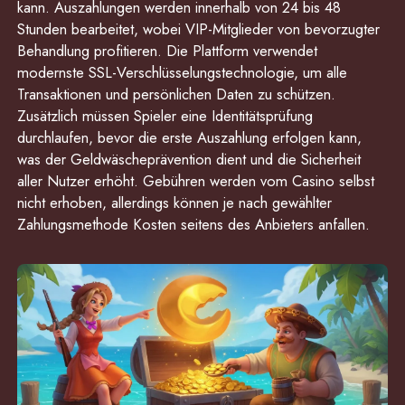
kann. Auszahlungen werden innerhalb von 24 bis 48
Stunden bearbeitet, wobei VIP-Mitglieder von bevorzugter
Behandlung profitieren. Die Plattform verwendet
modernste SSL-Verschlüsselungstechnologie, um alle
Transaktionen und persönlichen Daten zu schützen.
Zusätzlich müssen Spieler eine Identitätsprüfung
durchlaufen, bevor die erste Auszahlung erfolgen kann,
was der Geldwäscheprävention dient und die Sicherheit
aller Nutzer erhöht. Gebühren werden vom Casino selbst
nicht erhoben, allerdings können je nach gewählter
Zahlungsmethode Kosten seitens des Anbieters anfallen.