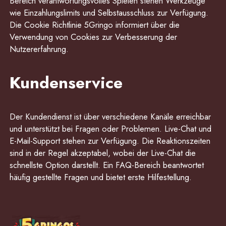
Bereich verantwortungsvolles Spielen stehen Werkzeuge
wie Einzahlungslimits und Selbstausschluss zur Verfügung.
Die Cookie Richtlinie 5Gringo informiert über die
Verwendung von Cookies zur Verbesserung der
Nutzererfahrung.
Kundenservice
Der Kundendienst ist über verschiedene Kanäle erreichbar
und unterstützt bei Fragen oder Problemen. Live-Chat und
E-Mail-Support stehen zur Verfügung. Die Reaktionszeiten
sind in der Regel akzeptabel, wobei der Live-Chat die
schnellste Option darstellt. Ein FAQ-Bereich beantwortet
häufig gestellte Fragen und bietet erste Hilfestellung.