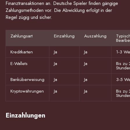
Finanztransaktionen an. Deutsche Spieler finden gängige
Zahlungsmethoden vor. Die Abwicklung erfolgt in der
Regel zügig und sicher.
Zahlungsart
Einzahlung
Auszahlung
Typisc
Bearbei
Kreditkarten
Ja
Ja
1-3 We
E-Wallets
Ja
Ja
Bis zu
Stunde
Banküberweisung
Ja
Ja
3-5 We
Kryptowährungen
Ja
Ja
Bis zu
Stunde
Einzahlungen