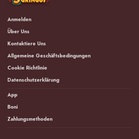
Anmelden
Über Uns
Kontaktiere Uns
Allgemeine Geschäftsbedingungen
Cookie Richtlinie
Datenschutzerklärung
App
Boni
Zahlungsmethoden